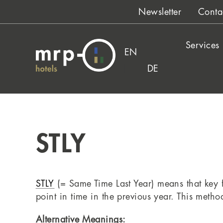
Skip
Newsletter
Conta
to
content
Services
EN
DE
STLY
STLY
(= Same Time Last Year) means that key f
point in time in the previous year. This meth
Alternative Meanings: