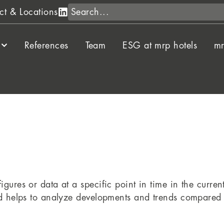
Search
ct & Locations
References
Team
ESG at mrp hotels
mr
igures or data at a specific point in time in the curre
od helps to analyze developments and trends compared 