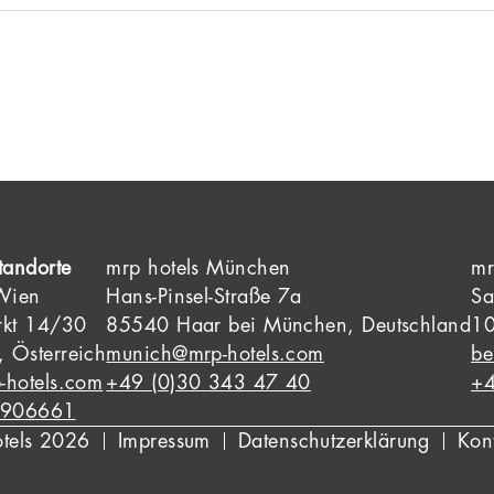
tandorte
mrp hotels München
mr
 Wien
Hans-Pinsel-Straße 7a
Sa
rkt 14/30
85540 Haar bei München, Deutschland
10
 Österreich
munich@mrp-hotels.com
be
-hotels.com
+49 (0)30 343 47 40
+4
8906661
otels 2026
Impressum
Datenschutzerklärung
Kon