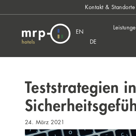
Zum
Kontakt & Standorte
Inhalt
springen
Leistung
EN
DE
Teststrategien 
Sicherheitsgefü
24. März 2021