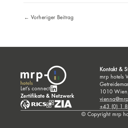
←
Vorheriger Beitrag
Kontakt & S
mrp hotels
Getreidema
Let’s connect
1010 Wien,
Zertifikate & Netzwerk
vienna@mrp
+43 (0) 1 
© Copyright mrp h