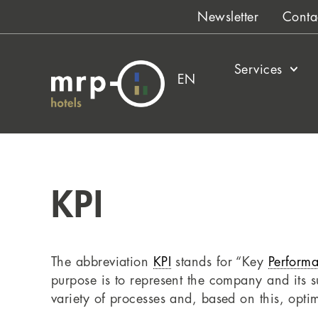
Skip
Newsletter
Conta
to
content
Services
EN
KPI
The abbreviation
KPI
stands for “Key
Perform
purpose is to represent the company and its s
variety of processes and, based on this, opti