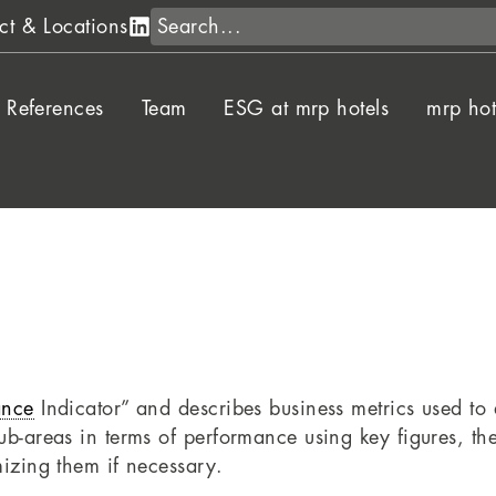
Search
ct & Locations
References
Team
ESG at mrp hotels
mrp hot
ance
Indicator” and describes business metrics used to
ub-areas in terms of performance using key figures, th
mizing them if necessary.