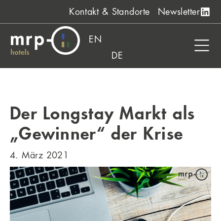
Zum
Kontakt & Standorte
Newsletter
Inhalt
springen
EN
DE
Der Longstay Markt als
„Gewinner“ der Krise
4. März 2021