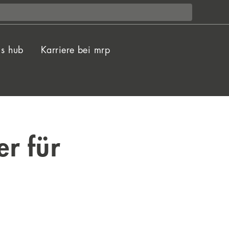
ls hub
Karriere bei mrp
er für