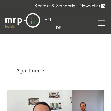
Zum
Kontakt & Standorte
Newsletter
Inhalt
springen
EN
DE
Apartments
“New
kids
on