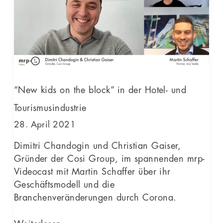
the
block”
in
der
Hotel-
und
Tourismusindustrie
“New kids on the block” in der Hotel- und
Tourismusindustrie
28. April 2021
Dimitri Chandogin und Christian Gaiser,
Gründer der Cosi Group, im spannenden mrp-
Videocast mit Martin Schaffer über ihr
Geschäftsmodell und die
Branchenveränderungen durch Corona.