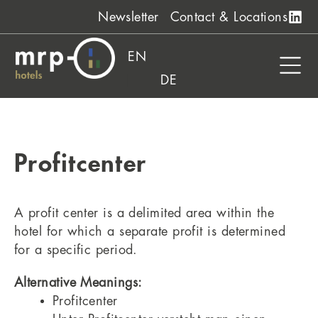
Skip
Newsletter
Contact & Locations
to
content
EN
DE
Profitcenter
A profit center is a delimited area within the
hotel for which a separate profit is determined
for a specific period.
Alternative Meanings:
Profitcenter