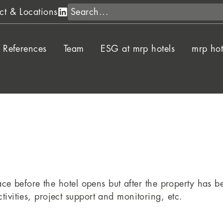
Search
ct & Locations
References
Team
ESG at mrp hotels
mrp hot
 place before the hotel opens but after the property has
tivities, project support and monitoring, etc.