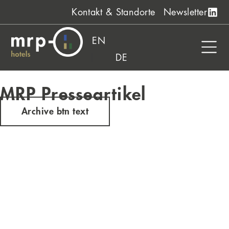
Zum
Kontakt & Standorte
Newsletter
Inhalt
springen
EN
DE
MRP Presseartikel
Archive btn text