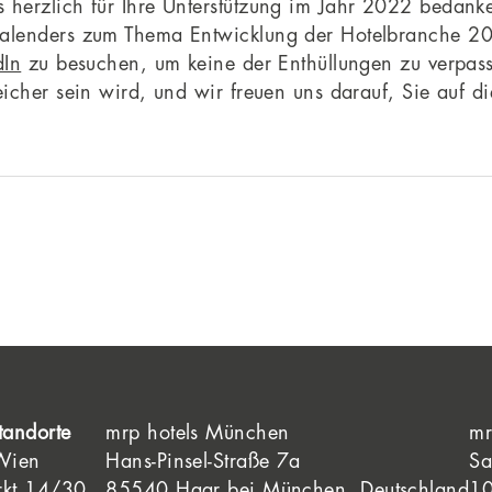
s herzlich für Ihre Unterstützung im Jahr 2022 beda
kalenders zum Thema Entwicklung der Hotelbranche 20
dIn
zu besuchen, um keine der Enthüllungen zu verpass
icher sein wird, und wir freuen uns darauf, Sie auf di
tandorte
mrp hotels München
mr
 Wien
Hans-Pinsel-Straße 7a
Sa
rkt 14/30
85540 Haar bei München, Deutschland
10