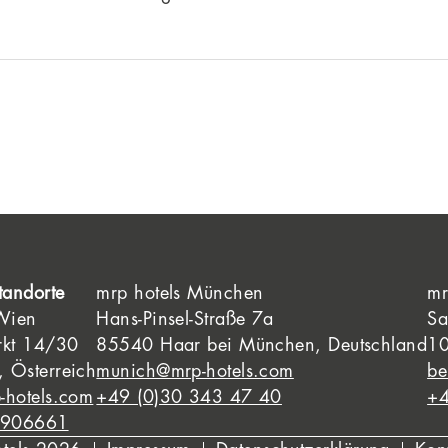
tandorte
mrp hotels München
mr
 Wien
Hans-Pinsel-Straße 7a
Sa
rkt 14/30
85540 Haar bei München, Deutschland
10
 Österreich
munich@mrp-hotels.com
be
-hotels.com
+49 (0)30 343 47 40
+4
8906661