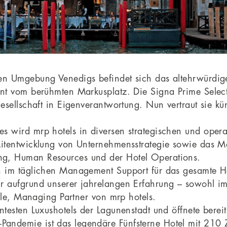
n Umgebung Venedigs befindet sich das altehrwürdige 
nt vom berühmten Markusplatz. Die Signa Prime Selecti
gesellschaft in Eigenverantwortung. Nun vertraut sie 
 wird mrp hotels in diversen strategischen und opera
Mitentwicklung von Unternehmensstrategie sowie das M
g, Human Resources und der Hotel Operations.
 im täglichen Management Support für das gesamte Hot
 aufgrund unserer jahrelangen Erfahrung – sowohl im 
mle, Managing Partner von mrp hotels.
testen Luxushotels der Lagunenstadt und öffnete berei
demie ist das legendäre Fünfsterne Hotel mit 210 Zi