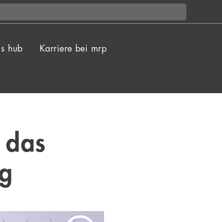
ls hub
Karriere bei mrp
t das
ig